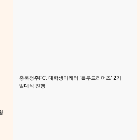
충북청주FC, 대학생마케터 ‘블루드리머즈’ 2기
발대식 진행
황