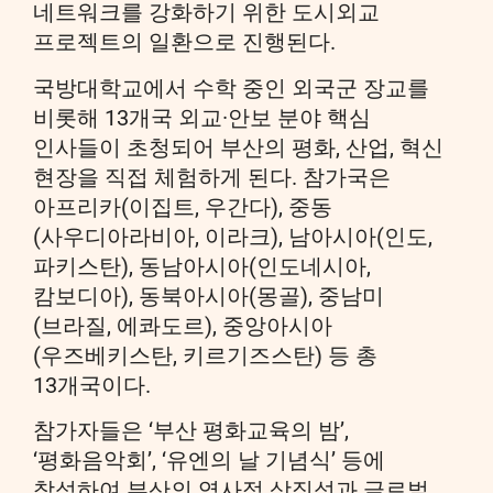
네트워크를 강화하기 위한 도시외교
프로젝트의 일환으로 진행된다.
국방대학교에서 수학 중인 외국군 장교를
비롯해 13개국 외교·안보 분야 핵심
인사들이 초청되어 부산의 평화, 산업, 혁신
현장을 직접 체험하게 된다. 참가국은
아프리카(이집트, 우간다), 중동
(사우디아라비아, 이라크), 남아시아(인도,
파키스탄), 동남아시아(인도네시아,
캄보디아), 동북아시아(몽골), 중남미
(브라질, 에콰도르), 중앙아시아
(우즈베키스탄, 키르기즈스탄) 등 총
13개국이다.
참가자들은 ‘부산 평화교육의 밤’,
‘평화음악회’, ‘유엔의 날 기념식’ 등에
참석하여 부산의 역사적 상징성과 글로벌