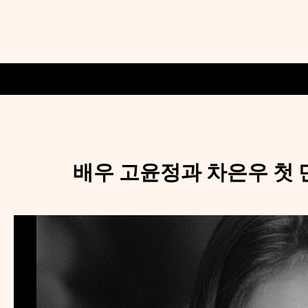
배우 고윤정과 차은우 첫 만