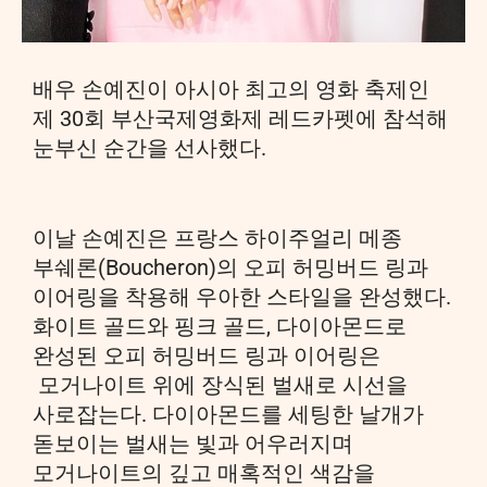
배우 손예진이 아시아 최고의 영화 축제인
제 30회 부산국제영화제 레드카펫에 참석해
눈부신 순간을 선사했다.
이날 손예진은 프랑스 하이주얼리 메종
부쉐론(Boucheron)의 오피 허밍버드 링과
이어링을 착용해 우아한 스타일을 완성했다.
화이트 골드와 핑크 골드, 다이아몬드로
완성된 오피 허밍버드 링과 이어링은
모거나이트 위에 장식된 벌새로 시선을
사로잡는다. 다이아몬드를 세팅한 날개가
돋보이는 벌새는 빛과 어우러지며
모거나이트의 깊고 매혹적인 색감을