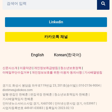
Linkedin
카카오톡 채널
English
Korean(한국어)
신문사소개
|
이용약관
|
개인정보취급방침
|
청소년보호정책
|
이메일무단수집거부
|
개인정보보호를 위한 이용자 동의사항 |
기사배열방침
경기도 화성시 봉담읍 와우로119번길 23, 201호(송이빌) | 010-2156-9004 |
diotimes@diokos.com
발행·편집인 한혜훈 | 편집국장 한혜훈 | 청소년보호책임자 한혜훈 |
기사배열책임자 한혜훈
인터넷뉴스서비스사업 경기, 자60100 | 인터넷신문사업 경기, 아53997 |
사업자등록번호 449-81-03083 | 등록일자 2023.02.13