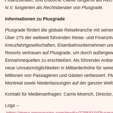
Finanzberater, und Osborne Clarke fungierte als Rech
N.V. fungierten als Rechtsberater von Plusgrade.
Informationen zu Plusgrade
Plusgrade fördert die globale Reisebranche mit sein
Über 275 der weltweit führenden Reise- und Finanzma
Kreuzfahrtgesellschaften, Eisenbahnunternehmen und 
Resorts vertrauen auf Plusgrade, um durch außerge
Einnahmequellen zu erschließen. Als führender Anbiet
neue Umsatzmöglichkeiten in Milliardenhöhe für seine
Millionen von Passagieren und Gästen verbessert. Pl
Montreal sowie Niederlassungen auf der ganzen Welt.
Kontakt für Medienanfragen: Carrie Moench, Directo
Logo –
https://mma.prnewswire.com/media/2785819/Plusgr