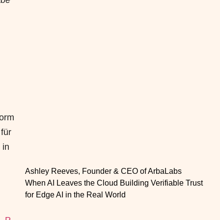
bbe
form
für
 in
Ashley Reeves, Founder & CEO of ArbaLabs
When AI Leaves the Cloud Building Verifiable Trust
for Edge AI in the Real World
s_P