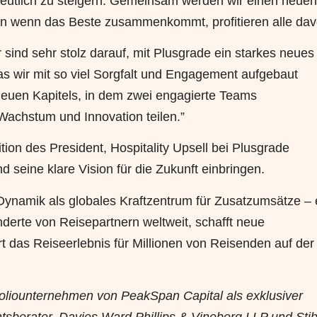
deutlich zu steigern. Gemeinsam werden wir einen neuen
nn wenn das Beste zusammenkommt, profitieren alle dav
 sind sehr stolz darauf, mit Plusgrade ein starkes neues
 wir mit so viel Sorgfalt und Engagement aufgebaut
euen Kapitels, in dem zwei engagierte Teams
chstum und Innovation teilen.”
on des President, Hospitality Upsell bei Plusgrade
seine klare Vision für die Zukunft einbringen.
Dynamik als globales Kraftzentrum für Zusatzumsätze – 
derte von Reisepartnern weltweit, schafft neue
 das Reiseerlebnis für Millionen von Reisenden auf der
tfoliounternehmen von PeakSpan Capital als exklusiver