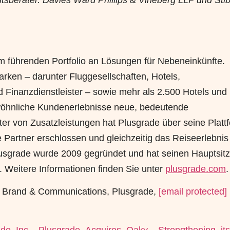
tsberater. Davies Ward Phillips & Vineberg LLP und Sti
em führenden Portfolio an Lösungen für Nebeneinkünfte.
rken – darunter Fluggesellschaften, Hotels,
Finanzdienstleister – sowie mehr als 2.500 Hotels und
wöhnliche Kundenerlebnisse neue, bedeutende
er von Zusatzleistungen hat Plusgrade über seine Platt
 Partner erschlossen und gleichzeitig das Reiseerlebnis 
usgrade wurde 2009 gegründet und hat seinen Hauptsitz
 Weitere Informationen finden Sie unter
plusgrade.com
.
r, Brand & Communications, Plusgrade,
[email protected]
ade_Inc__Plusgrade_Acquires_Oaky__Strengthening_it