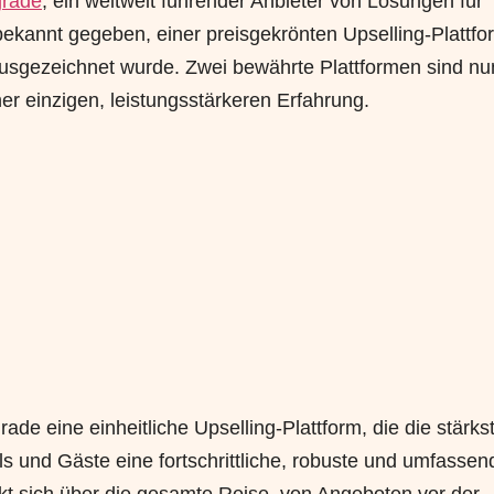
grade
, ein weltweit führender Anbieter von Lösungen für
kannt gegeben, einer preisgekrönten Upselling-Plattfo
 ausgezeichnet wurde. Zwei bewährte Plattformen sind nu
er einzigen, leistungsstärkeren Erfahrung.
ade eine einheitliche Upselling-Plattform, die die stärks
s und Gäste eine fortschrittliche, robuste und umfassen
ckt sich über die gesamte Reise, von Angeboten vor der