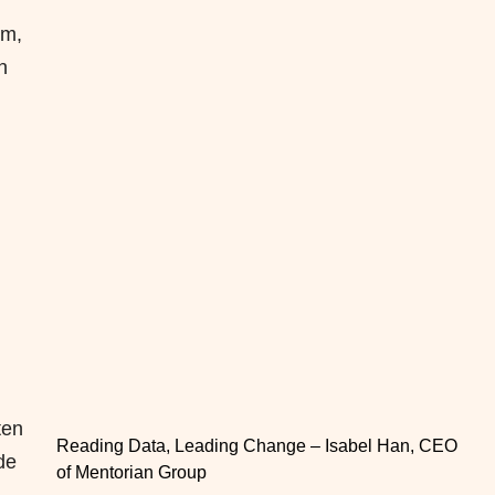
rm,
n
ten
Reading Data, Leading Change – Isabel Han, CEO
de
of Mentorian Group