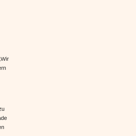
„Wir
ern
zu
ade
en