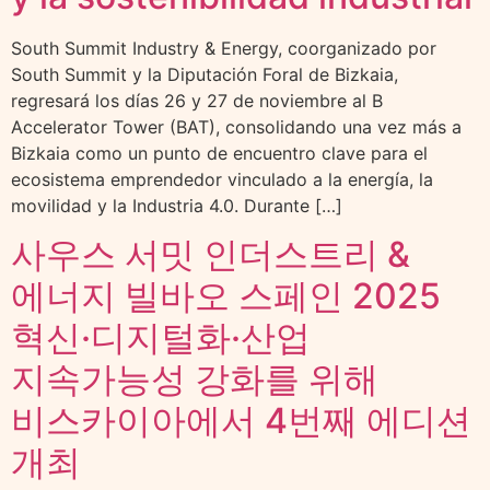
South Summit Industry & Energy, coorganizado por
South Summit y la Diputación Foral de Bizkaia,
regresará los días 26 y 27 de noviembre al B
Accelerator Tower (BAT), consolidando una vez más a
Bizkaia como un punto de encuentro clave para el
ecosistema emprendedor vinculado a la energía, la
movilidad y la Industria 4.0. Durante […]
사우스 서밋 인더스트리 &
에너지 빌바오 스페인 2025
혁신·디지털화·산업
지속가능성 강화를 위해
비스카이아에서 4번째 에디션
개최