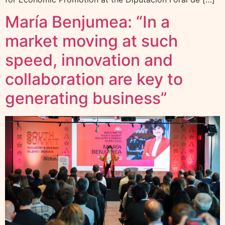
María Benjumea: “In a
market moving at such
speed, innovation and
collaboration are key to
generating business”