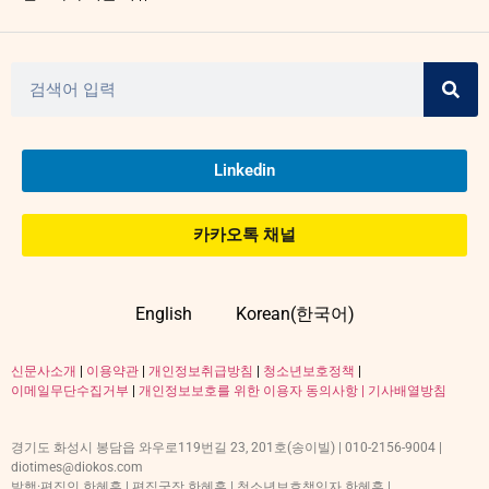
Linkedin
카카오톡 채널
English
Korean(한국어)
신문사소개
|
이용약관
|
개인정보취급방침
|
청소년보호정책
|
이메일무단수집거부
|
개인정보보호를 위한 이용자 동의사항 |
기사배열방침
경기도 화성시 봉담읍 와우로119번길 23, 201호(송이빌) | 010-2156-9004 |
diotimes@diokos.com
발행·편집인 한혜훈 | 편집국장 한혜훈 | 청소년보호책임자 한혜훈 |