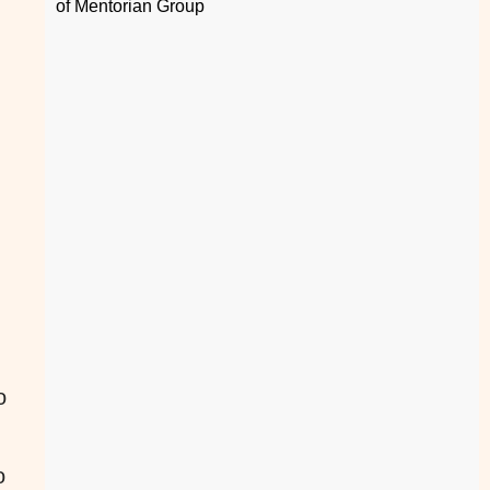
of Mentorian Group
o
o