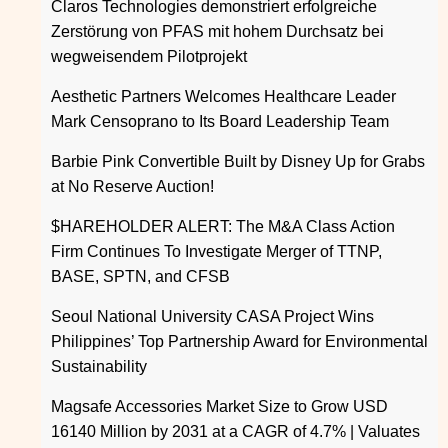
Claros Technologies demonstriert erfolgreiche
Zerstörung von PFAS mit hohem Durchsatz bei
wegweisendem Pilotprojekt
Aesthetic Partners Welcomes Healthcare Leader
Mark Censoprano to Its Board Leadership Team
Barbie Pink Convertible Built by Disney Up for Grabs
at No Reserve Auction!
$HAREHOLDER ALERT: The M&A Class Action
Firm Continues To Investigate Merger of TTNP,
BASE, SPTN, and CFSB
Seoul National University CASA Project Wins
Philippines’ Top Partnership Award for Environmental
Sustainability
Magsafe Accessories Market Size to Grow USD
16140 Million by 2031 at a CAGR of 4.7% | Valuates