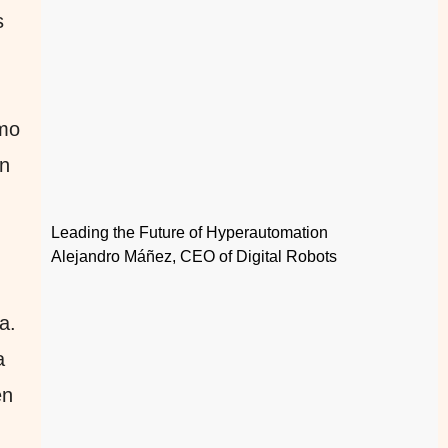
s
ómo
en
Leading the Future of Hyperautomation
Alejandro Máñez, CEO of Digital Robots
a.
a
en