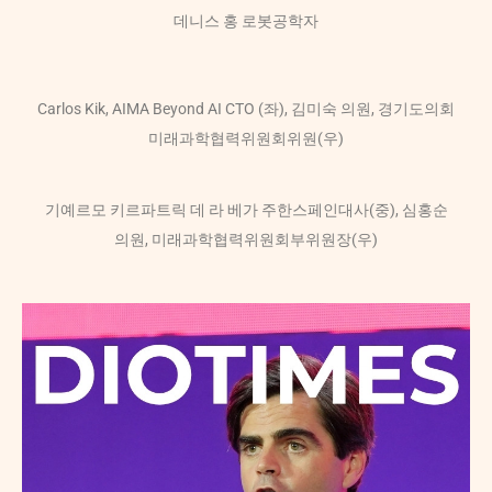
데니스 홍 로봇공학자
Carlos Kik, AIMA Beyond AI CTO (좌), 김미숙 의원, 경기도의회
미래과학협력위원회위원(우)
기예르모 키르파트릭 데 라 베가 주한스페인대사(중), 심홍순
의원, 미래과학협력위원회부위원장(우)