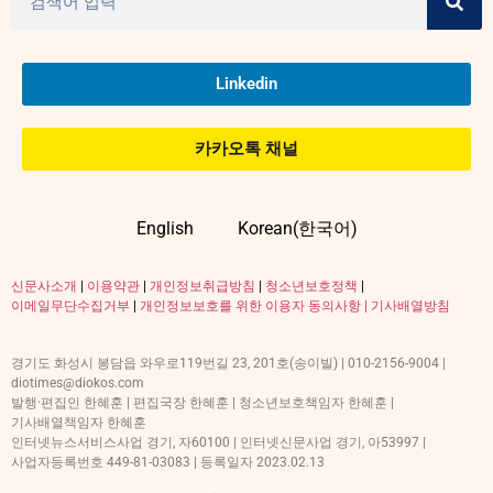
Linkedin
카카오톡 채널
English
Korean(한국어)
신문사소개
|
이용약관
|
개인정보취급방침
|
청소년보호정책
|
이메일무단수집거부
|
개인정보보호를 위한 이용자 동의사항 |
기사배열방침
경기도 화성시 봉담읍 와우로119번길 23, 201호(송이빌) | 010-2156-9004 |
diotimes@diokos.com
발행·편집인 한혜훈 | 편집국장 한혜훈 | 청소년보호책임자 한혜훈 |
기사배열책임자 한혜훈
인터넷뉴스서비스사업 경기, 자60100 | 인터넷신문사업 경기, 아53997 |
사업자등록번호 449-81-03083 | 등록일자 2023.02.13