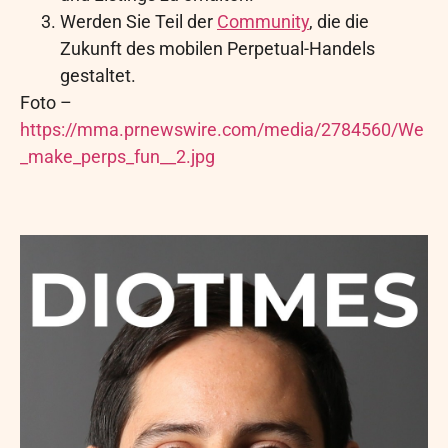
Werden Sie Teil der
Community
, die die
Zukunft des mobilen Perpetual-Handels
gestaltet.
Foto –
https://mma.prnewswire.com/media/2784560/We
_make_perps_fun__2.jpg