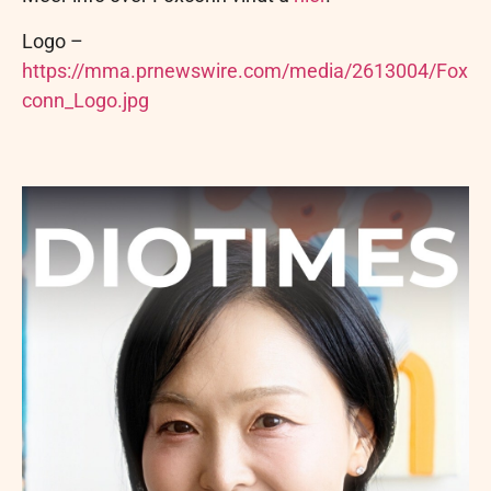
Logo –
https://mma.prnewswire.com/media/2613004/Fox
conn_Logo.jpg