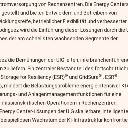
Stromversorgung von Rechenzentren. Die Energy Center
gestellt und bieten Entwicklern und Betreibern von
klungsreife, betrieblicher Flexibilität und verbesserter
Rodriguez wird die Einführung dieser Lösungen durch die 
eines der am schnellsten wachsenden Segmente der
guez die Bemühungen der UIG leiten, ihre branchenführen
 liefern. Ein zentraler Bestandteil des fortschrittlich
®
®
®
Storage for Resiliency (ESR)
und GridSure
. ESR
s, mindert die Belastungsprobleme energieintensiver KI
uerungs- und Anlagenmanagementfunktionen für eine
ei missionskritischen Operationen in Rechenzentren.
nergy Center-Lösungen der UIG skalierbare, intelligent
beispiellosen Wachstum der KI-Infrastruktur konfrontie