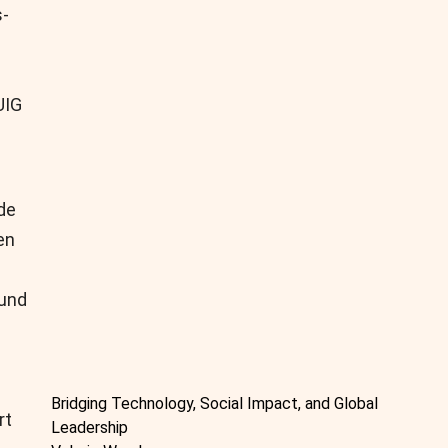
s-
UIG
de
en
 und
e
Bridging Technology, Social Impact, and Global
rt
Leadership