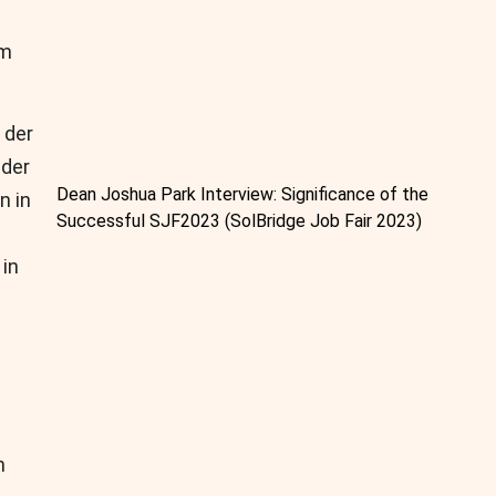
am
 der
nder
Dean Joshua Park Interview: Significance of the
n in
Successful SJF2023 (SolBridge Job Fair 2023)
 in
n