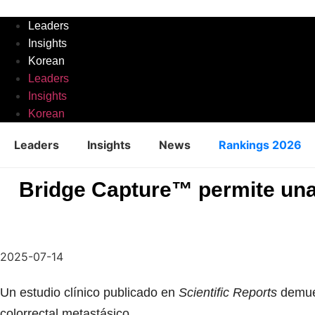
Skip
to
Leaders
content
Insights
Korean
Leaders
Insights
Korean
Leaders
Insights
News
Rankings 2026
Bridge Capture™ permite una b
2025-07-14
Un estudio clínico publicado en
Scientific Reports
demues
colorrectal metastásico.