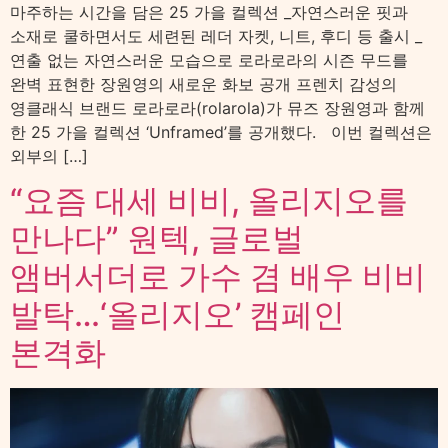
마주하는 시간을 담은 25 가을 컬렉션 _자연스러운 핏과
소재로 쿨하면서도 세련된 레더 자켓, 니트, 후디 등 출시 _
연출 없는 자연스러운 모습으로 로라로라의 시즌 무드를
완벽 표현한 장원영의 새로운 화보 공개 프렌치 감성의
영클래식 브랜드 로라로라(rolarola)가 뮤즈 장원영과 함께
한 25 가을 컬렉션 ‘Unframed’를 공개했다. 이번 컬렉션은
외부의 […]
“요즘 대세 비비, 올리지오를
만나다” 원텍, 글로벌
앰버서더로 가수 겸 배우 비비
발탁…‘올리지오’ 캠페인
본격화