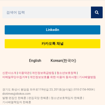
Linkedin
카카오톡 채널
English
Korean(한국어)
신문사소개
|
이용약관
|
개인정보취급방침
|
청소년보호정책
|
이메일무단수집거부
|
개인정보보호를 위한 이용자 동의사항 |
기사배열방침
경기도 화성시 봉담읍 와우로119번길 23, 201호(송이빌) | 010-2156-9004 |
diotimes@diokos.com
발행·편집인 한혜훈 | 편집국장 한혜훈 | 청소년보호책임자 한혜훈 |
기사배열책임자 한혜훈