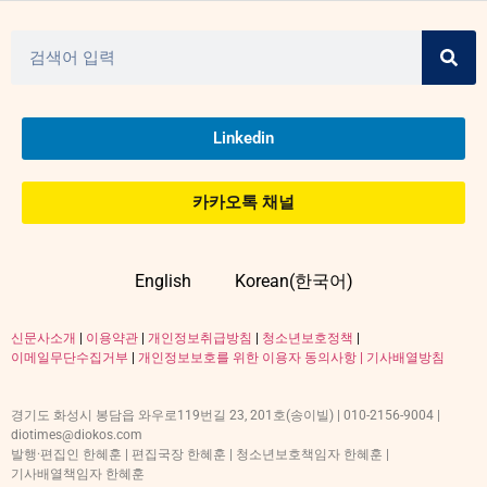
Linkedin
카카오톡 채널
English
Korean(한국어)
신문사소개
|
이용약관
|
개인정보취급방침
|
청소년보호정책
|
이메일무단수집거부
|
개인정보보호를 위한 이용자 동의사항 |
기사배열방침
경기도 화성시 봉담읍 와우로119번길 23, 201호(송이빌) | 010-2156-9004 |
diotimes@diokos.com
발행·편집인 한혜훈 | 편집국장 한혜훈 | 청소년보호책임자 한혜훈 |
기사배열책임자 한혜훈