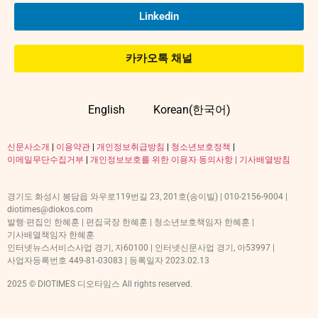
Linkedin
카카오톡 채널
English
Korean(한국어)
신문사소개
|
이용약관
|
개인정보취급방침
|
청소년보호정책
|
이메일무단수집거부
|
개인정보보호를 위한 이용자 동의사항 |
기사배열방침
경기도 화성시 봉담읍 와우로119번길 23, 201호(송이빌) | 010-2156-9004 |
diotimes@diokos.com
발행·편집인 한혜훈 | 편집국장 한혜훈 | 청소년보호책임자 한혜훈 |
기사배열책임자 한혜훈
인터넷뉴스서비스사업 경기, 자60100 | 인터넷신문사업 경기, 아53997 |
사업자등록번호 449-81-03083 | 등록일자 2023.02.13
2025 © DIOTIMES 디오타임스 All rights reserved.