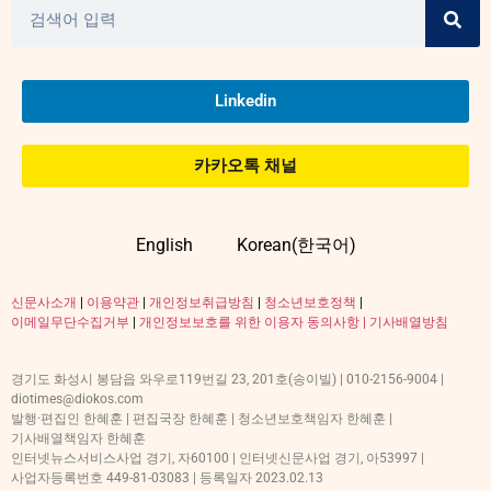
Linkedin
카카오톡 채널
English
Korean(한국어)
신문사소개
|
이용약관
|
개인정보취급방침
|
청소년보호정책
|
이메일무단수집거부
|
개인정보보호를 위한 이용자 동의사항 |
기사배열방침
경기도 화성시 봉담읍 와우로119번길 23, 201호(송이빌) | 010-2156-9004 |
diotimes@diokos.com
발행·편집인 한혜훈 | 편집국장 한혜훈 | 청소년보호책임자 한혜훈 |
기사배열책임자 한혜훈
인터넷뉴스서비스사업 경기, 자60100 | 인터넷신문사업 경기, 아53997 |
사업자등록번호 449-81-03083 | 등록일자 2023.02.13