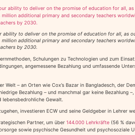
r ability to deliver on the promise of education for all, as 
illion additional primary and secondary teachers worldwi
teachers by 2030.
ernmethoden, Schulungen zu Technologien und zum Einsatz k
edingungen, angemessene Bezahlung und umfassende Unterstü
r Welt – an Orten wie Cox’s Bazar in Bangladesch, der De
 niedrige Bezahlung – und manchmal gar keine Bezahlung –,
d lebensbedrohliche Gewalt.
gehen, investieren ECW und seine Geldgeber in Lehrer wel
rategischen Partner, um über
144.000 Lehrkräfte
(56 % davo
rsorge sowie psychische Gesundheit und psychosoziale Unt