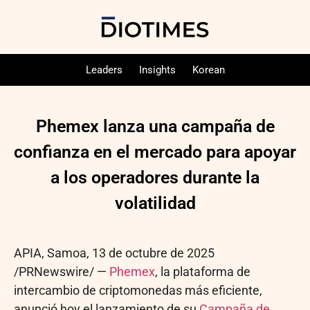
Leaders
Insights
Korean
Phemex lanza una campaña de
confianza en el mercado para apoyar
a los operadores durante la
volatilidad
APIA, Samoa
,
13 de octubre de 2025
/PRNewswire/ —
Phemex
, la plataforma de
intercambio de criptomonedas más eficiente,
anunció hoy el lanzamiento de su
Campaña de