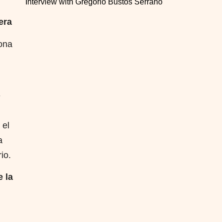
Interview with Gregorio Bustos Serrano
era
ona
e
 el
a
io.
e la