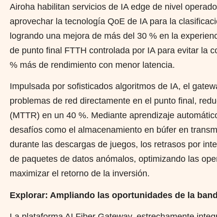
Airoha habilitan servicios de IA edge de nivel opera
aprovechar la tecnología QoE de IA para la clasificació
logrando una mejora de más del 30 % en la experienci
de punto final FTTH controlada por IA para evitar la 
% más de rendimiento con menor latencia.
Impulsada por sofisticados algoritmos de IA, el gatew
problemas de red directamente en el punto final, re
(MTTR) en un 40 %. Mediante aprendizaje automátic
desafíos como el almacenamiento en búfer en transmisi
durante las descargas de juegos, los retrasos por inte
de paquetes de datos anómalos, optimizando las oper
maximizar el retorno de la inversión.
Explorar: Ampliando las oportunidades de la banda
La plataforma AI Fiber Gateway, estrechamente inte