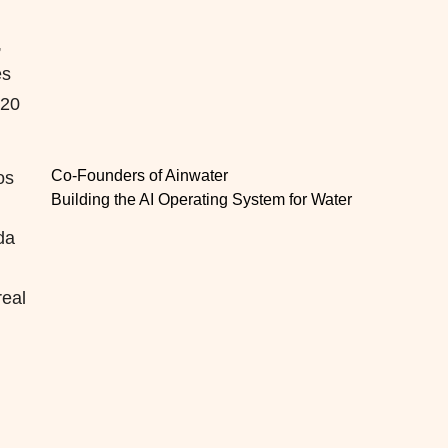
,
es
 20
Co-Founders of Ainwater
os
Building the AI Operating System for Water
da
real