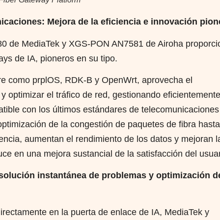
aciones: Mejora de la eficiencia e innovación pion
ic 680 de MediaTek y XGS-PON AN7581 de Airoha proporci
s de IA, pioneros en su tipo.
are como prplOS, RDK-B y OpenWrt, aprovecha el
 optimizar el tráfico de red, gestionando eficientement
atible con los últimos estándares de telecomunicaciones
optimización de la congestión de paquetes de fibra hasta
tencia, aumentan el rendimiento de los datos y mejoran l
duce en una mejora sustancial de la satisfacción del usuar
resolución instantánea de problemas y optimización d
directamente en la puerta de enlace de IA, MediaTek y