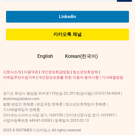
Linkedin
카카오톡 채널
English
Korean(한국어)
신문사소개
|
이용약관
|
개인정보취급방침
|
청소년보호정책
|
이메일무단수집거부
|
개인정보보호를 위한 이용자 동의사항 |
기사배열방침
경기도 화성시 봉담읍 와우로119번길 23, 201호(송이빌) | 010-2156-9004 |
diotimes@diokos.com
발행·편집인 한혜훈 | 편집국장 한혜훈 | 청소년보호책임자 한혜훈 |
기사배열책임자 한혜훈
인터넷뉴스서비스사업 경기, 자60100 | 인터넷신문사업 경기, 아53997 |
사업자등록번호 449-81-03083 | 등록일자 2023.02.13
2025 © DIOTIMES 디오타임스 All rights reserved.