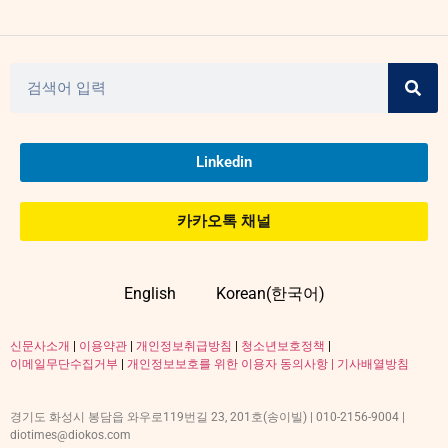
Linkedin
카카오톡 채널
English
Korean(한국어)
신문사소개
|
이용약관
|
개인정보취급방침
|
청소년보호정책
|
이메일무단수집거부
|
개인정보보호를 위한 이용자 동의사항 |
기사배열방침
경기도 화성시 봉담읍 와우로119번길 23, 201호(송이빌) | 010-2156-9004 |
diotimes@diokos.com