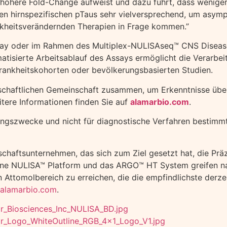
 höhere Fold-Change aufweist und dazu führt, dass weniger
en hirnspezifischen pTaus sehr vielversprechend, um asym
ankheitsverändernden Therapien in Frage kommen.”
ay oder im Rahmen des Multiplex-NULISAseq™ CNS Disease P
omatisierte Arbeitsablauf des Assays ermöglicht die Verar
Krankheitskohorten oder bevölkerungsbasierten Studien.
nschaftlichen Gemeinschaft zusammen, um Erkenntnisse über
tere Informationen finden Sie auf
alamarbio.com
.
ngszwecke und nicht für diagnostische Verfahren bestimmt
nschaftsunternehmen, das sich zum Ziel gesetzt hat, die Pr
ene NULISA™ Platform und das ARGO™ HT System greifen nah
n Attomolbereich zu erreichen, die die empfindlichste derz
alamarbio.com
.
r_Biosciences_Inc_NULISA_BD.jpg
r_Logo_WhiteOutline_RGB_4x1_Logo_V1.jpg