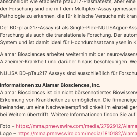
abschneidet wie etablierte ptau217-Plasmatests, aber eine
der Forschung sind die mit dem Multiplex-Assay gemessen
Pathologie zu erkennen, die für klinische Versuche mit kr
Der BD-pTau217-Assay ist als Single-Plex-NULISAqpcr-Ass
Forschung als auch die translationale Forschung. Der aut
System und ist damit ideal für Hochdurchsatzanalysen in 
Alamar Biosciences arbeitet weiterhin mit der neurowisse
Alzheimer-Krankheit und darüber hinaus beschleunigen. Wei
NULISA BD-pTau217 Assays sind ausschließlich für Forschu
Informationen zu Alamar Biosciences, Inc.
Alamar Biosciences ist ein nicht börsennotiertes Biowisse
Erkennung von Krankheiten zu ermöglichen. Die firmeneig
ineinander, um eine Nachweisempfindlichkeit im einstellige
bei Weitem übertrifft. Weitere Informationen finden Sie auf
Foto –
https://mma.prnewswire.com/media/2792912/Alama
Logo –
https://mma.prnewswire.com/media/1810182/Alama