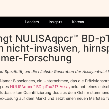
Leaders
Insights
Korean
ingt NULISAqpcr™ BD-p
 nicht-invasiven, hirns
eimer-Forschung
 und Spezifität, um die nächste Generation der Assayentwic
amar Biosciences, ein Unternehmen, das die Präzisionspro
ng des
NULISAqpcr™ BD-pTau217 Assay
bekannt, eines ents
lutbasierten Quantifizierung des aus dem Gehirn stammende
ex-Lösung auf dem Markt und setzt einen neuen Maßstab für