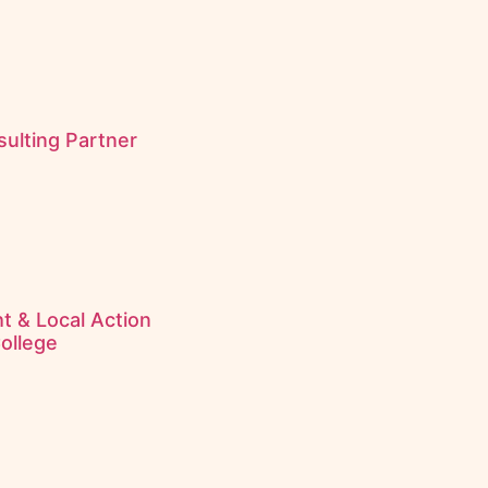
ulting Partner
s
t & Local Action
College