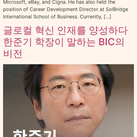
Microsoft, eBay, and Cigna. He has also held the
position of Career Development Director at SolBridge
International School of Business. Currently, […]
글로컬 혁신 인재를 양성하다
한준기 학장이 말하는 BIC의
비전