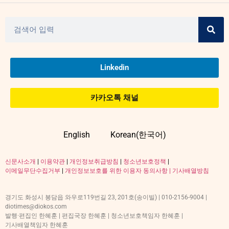
Linkedin
카카오톡 채널
English
Korean(한국어)
신문사소개
|
이용약관
|
개인정보취급방침
|
청소년보호정책
|
이메일무단수집거부
|
개인정보보호를 위한 이용자 동의사항 |
기사배열방침
경기도 화성시 봉담읍 와우로119번길 23, 201호(송이빌) | 010-2156-9004 |
diotimes@diokos.com
발행·편집인 한혜훈 | 편집국장 한혜훈 | 청소년보호책임자 한혜훈 |
기사배열책임자 한혜훈