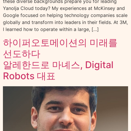
these diverse backgrounds prepare you for leading
Yanolja Cloud today? My experiences at McKinsey and
Google focused on helping technology companies scale
globally and transform into leaders in their fields. At 3M,
I learned how to operate within a large, […]
하이퍼오토메이션의 미래를
선도하다
알레한드로 마녜스, Digital
Robots 대표