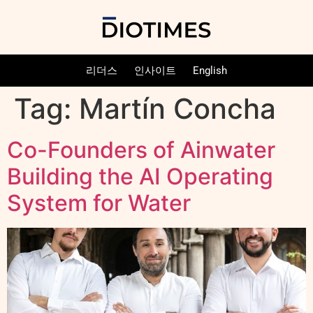
리더스
인사이트
English
Tag:
Martín Concha
Co-Founders of Ainwater
Building the AI Operating
System for Water