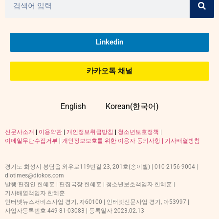
Linkedin
카카오톡 채널
English
Korean(한국어)
신문사소개
|
이용약관
|
개인정보취급방침
|
청소년보호정책
|
이메일무단수집거부
|
개인정보보호를 위한 이용자 동의사항 |
기사배열방침
경기도 화성시 봉담읍 와우로119번길 23, 201호(송이빌) | 010-2156-9004 |
diotimes@diokos.com
발행·편집인 한혜훈 | 편집국장 한혜훈 | 청소년보호책임자 한혜훈 |
기사배열책임자 한혜훈
인터넷뉴스서비스사업 경기, 자60100 | 인터넷신문사업 경기, 아53997 |
사업자등록번호 449-81-03083 | 등록일자 2023.02.13