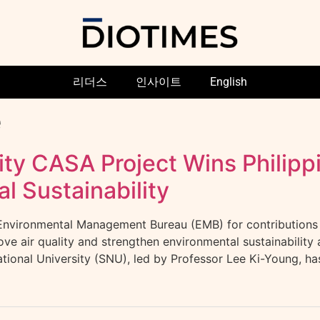
리더스
인사이트
English
e
ity CASA Project Wins Philipp
l Sustainability
 Environmental Management Bureau (EMB) for contribution
ve air quality and strengthen environmental sustainabilit
ional University (SNU), led by Professor Lee Ki-Young, has