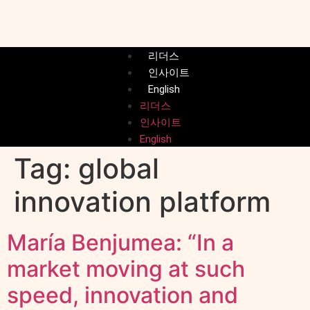
리더스
인사이트
English
리더스
인사이트
English
Tag:
global
innovation platform
María Benjumea: “In a
market moving at such
speed, innovation and