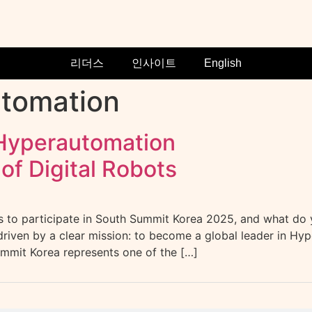
리더스
인사이트
English
utomation
 Hyperautomation
of Digital Robots
to participate in South Summit Korea 2025, and what do y
driven by a clear mission: to become a global leader in Hy
ummit Korea represents one of the […]