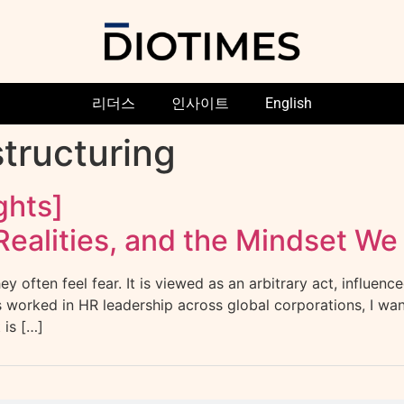
리더스
인사이트
English
structuring
ghts]
Realities, and the Mindset W
y often feel fear. It is viewed as an arbitrary act, influenc
worked in HR leadership across global corporations, I want
 is […]