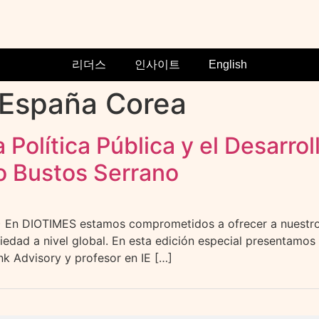
리더스
인사이트
English
 España Corea
Política Pública y el Desarrol
o Bustos Serrano
OTIMES estamos comprometidos a ofrecer a nuestros lec
ciedad a nivel global. En esta edición especial presentamo
k Advisory y profesor en IE […]