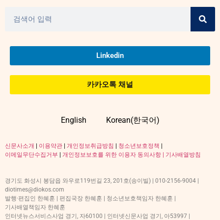
Linkedin
카카오톡 채널
English
Korean(한국어)
신문사소개
|
이용약관
|
개인정보취급방침
|
청소년보호정책
|
이메일무단수집거부
|
개인정보보호를 위한 이용자 동의사항 |
기사배열방침
경기도 화성시 봉담읍 와우로119번길 23, 201호(송이빌) | 010-2156-9004 |
diotimes@diokos.com
발행·편집인 한혜훈 | 편집국장 한혜훈 | 청소년보호책임자 한혜훈 |
기사배열책임자 한혜훈
인터넷뉴스서비스사업 경기, 자60100 | 인터넷신문사업 경기, 아53997 |