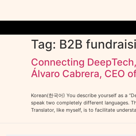
Tag:
B2B fundrais
Connecting DeepTech,
Álvaro Cabrera, CEO o
Korean(한국어) You describe yourself as a “Dee
speak two completely different languages. Th
Translator, like myself, is to facilitate under