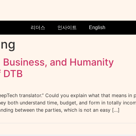
리더스
인사이트
English
ing
 Business, and Humanity
f DTB
pTech translator.” Could you explain what that means in 
ey both understand time, budget, and form in totally inco
standing between the parties, which is not an easy […]