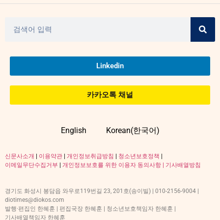
Linkedin
카카오톡 채널
English
Korean(한국어)
신문사소개
|
이용약관
|
개인정보취급방침
|
청소년보호정책
|
이메일무단수집거부
|
개인정보보호를 위한 이용자 동의사항 |
기사배열방침
경기도 화성시 봉담읍 와우로119번길 23, 201호(송이빌) | 010-2156-9004 |
diotimes@diokos.com
발행·편집인 한혜훈 | 편집국장 한혜훈 | 청소년보호책임자 한혜훈 |
기사배열책임자 한혜훈