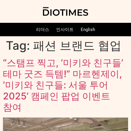
리더스
인사이트
English
Tag:
패션 브랜드 협업
“스탬프 찍고, ‘미키와 친구들’
테마 굿즈 득템!” 마르헨제이,
‘미키와 친구들: 서울 투어
2025’ 캠페인 팝업 이벤트
참여