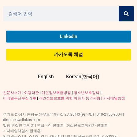
Linkedin
카카오톡 채널
English
Korean(한국어)
신문사소개
|
이용약관
|
개인정보취급방침
|
청소년보호정책
|
이메일무단수집거부
|
개인정보보호를 위한 이용자 동의사항 |
기사배열방침
경기도 화성시 봉담읍 와우로119번길 23, 201호(송이빌) | 010-2156-9004 |
diotimes@diokos.com
발행·편집인 한혜훈 | 편집국장 한혜훈 | 청소년보호책임자 한혜훈 |
기사배열책임자 한혜훈
인터넷뉴스서비스사업 경기, 자60100 | 인터넷신문사업 경기, 아53997 |