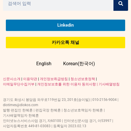
Linkedin
카카오톡 채널
English
Korean(한국어)
신문사소개
|
이용약관
|
개인정보취급방침
|
청소년보호정책
|
이메일무단수집거부
|
개인정보보호를 위한 이용자 동의사항 |
기사배열방침
경기도 화성시 봉담읍 와우로119번길 23, 201호(송이빌) | 010-2156-9004 |
diotimes@diokos.com
발행·편집인 한혜훈 | 편집국장 한혜훈 | 청소년보호책임자 한혜훈 |
기사배열책임자 한혜훈
인터넷뉴스서비스사업 경기, 자60100 | 인터넷신문사업 경기, 아53997 |
사업자등록번호 449-81-03083 | 등록일자 2023.02.13