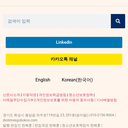
Linkedin
카카오톡 채널
English
Korean(한국어)
신문사소개
|
이용약관
|
개인정보취급방침
|
청소년보호정책
|
이메일무단수집거부
|
개인정보보호를 위한 이용자 동의사항 |
기사배열방침
경기도 화성시 봉담읍 와우로119번길 23, 201호(송이빌) | 010-2156-9004 |
diotimes@diokos.com
발행·편집인 한혜훈 | 편집국장 한혜훈 | 청소년보호책임자 한혜훈 |