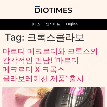
리더스
인사이트
English
Tag:
크록스콜라보
마르디 메크르디와 크록스의
감각적인 만남! ‘마르디
메크르디 X 크록스
콜라보레이션 제품’ 출시