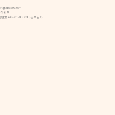
s@diokos.com
 한혜훈
 449-81-03083 | 등록일자