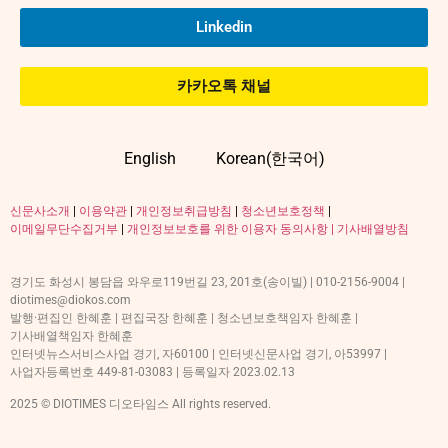
Linkedin
카카오톡 채널
English
Korean(한국어)
신문사소개
|
이용약관
|
개인정보취급방침
|
청소년보호정책
|
이메일무단수집거부
|
개인정보보호를 위한 이용자 동의사항 |
기사배열방침
경기도 화성시 봉담읍 와우로119번길 23, 201호(송이빌) | 010-2156-9004 |
diotimes@diokos.com
발행·편집인 한혜훈 | 편집국장 한혜훈 | 청소년보호책임자 한혜훈 |
기사배열책임자 한혜훈
인터넷뉴스서비스사업 경기, 자60100 | 인터넷신문사업 경기, 아53997 |
사업자등록번호 449-81-03083 | 등록일자 2023.02.13
2025 © DIOTIMES 디오타임스 All rights reserved.