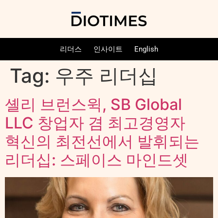
리더스
인사이트
English
Tag:
우주 리더십
셸리 브런스윅, SB Global
LLC 창업자 겸 최고경영자
혁신의 최전선에서 발휘되는
리더십: 스페이스 마인드셋