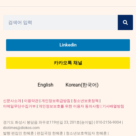
Linkedin
카카오톡 채널
English
Korean(한국어)
신문사소개
|
이용약관
|
개인정보취급방침
|
청소년보호정책
|
이메일무단수집거부
|
개인정보보호를 위한 이용자 동의사항 |
기사배열방침
경기도 화성시 봉담읍 와우로119번길 23, 201호(송이빌) | 010-2156-9004 |
diotimes@diokos.com
발행·편집인 한혜훈 | 편집국장 한혜훈 | 청소년보호책임자 한혜훈 |