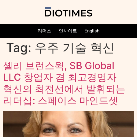
리더스
인사이트
English
Tag:
우주 기술 혁신
셸리 브런스윅, SB Global
LLC 창업자 겸 최고경영자
혁신의 최전선에서 발휘되는
리더십: 스페이스 마인드셋