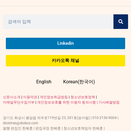
Linkedin
카카오톡 채널
English
Korean(한국어)
신문사소개
|
이용약관
|
개인정보취급방침
|
청소년보호정책
|
이메일무단수집거부
|
개인정보보호를 위한 이용자 동의사항 |
기사배열방침
경기도 화성시 봉담읍 와우로119번길 23, 201호(송이빌) | 010-2156-9004 |
diotimes@diokos.com
발행·편집인 한혜훈 | 편집국장 한혜훈 | 청소년보호책임자 한혜훈 |