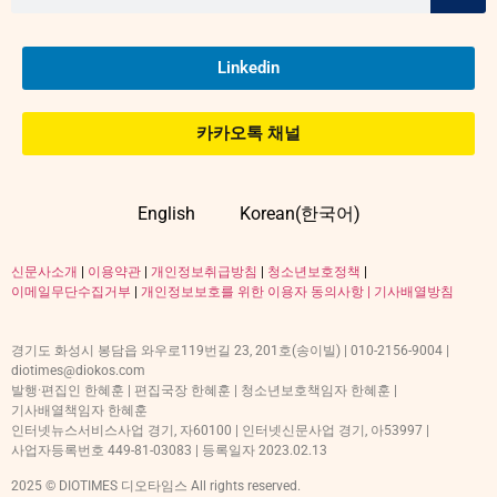
Linkedin
카카오톡 채널
English
Korean(한국어)
신문사소개
|
이용약관
|
개인정보취급방침
|
청소년보호정책
|
이메일무단수집거부
|
개인정보보호를 위한 이용자 동의사항 |
기사배열방침
경기도 화성시 봉담읍 와우로119번길 23, 201호(송이빌) | 010-2156-9004 |
diotimes@diokos.com
발행·편집인 한혜훈 | 편집국장 한혜훈 | 청소년보호책임자 한혜훈 |
기사배열책임자 한혜훈
인터넷뉴스서비스사업 경기, 자60100 | 인터넷신문사업 경기, 아53997 |
사업자등록번호 449-81-03083 | 등록일자 2023.02.13
2025 © DIOTIMES 디오타임스 All rights reserved.