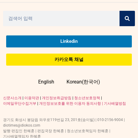
Linkedin
카카오톡 채널
English
Korean(한국어)
신문사소개
|
이용약관
|
개인정보취급방침
|
청소년보호정책
|
이메일무단수집거부
|
개인정보보호를 위한 이용자 동의사항 |
기사배열방침
경기도 화성시 봉담읍 와우로119번길 23, 201호(송이빌) | 010-2156-9004 |
diotimes@diokos.com
발행·편집인 한혜훈 | 편집국장 한혜훈 | 청소년보호책임자 한혜훈 |
기사배열책임자 한혜훈