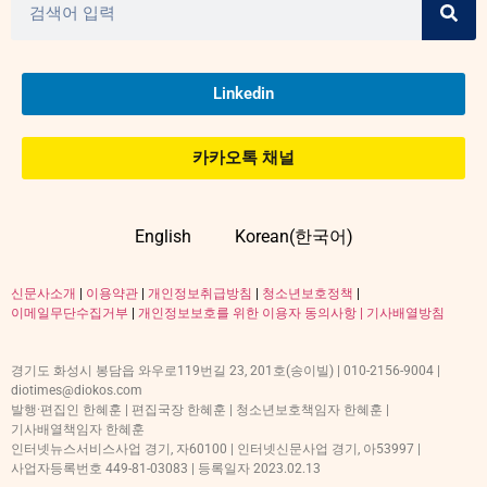
Linkedin
카카오톡 채널
English
Korean(한국어)
신문사소개
|
이용약관
|
개인정보취급방침
|
청소년보호정책
|
이메일무단수집거부
|
개인정보보호를 위한 이용자 동의사항 |
기사배열방침
경기도 화성시 봉담읍 와우로119번길 23, 201호(송이빌) | 010-2156-9004 |
diotimes@diokos.com
발행·편집인 한혜훈 | 편집국장 한혜훈 | 청소년보호책임자 한혜훈 |
기사배열책임자 한혜훈
인터넷뉴스서비스사업 경기, 자60100 | 인터넷신문사업 경기, 아53997 |
사업자등록번호 449-81-03083 | 등록일자 2023.02.13