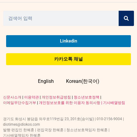
Linkedin
카카오톡 채널
English
Korean(한국어)
신문사소개
|
이용약관
|
개인정보취급방침
|
청소년보호정책
|
이메일무단수집거부
|
개인정보보호를 위한 이용자 동의사항 |
기사배열방침
경기도 화성시 봉담읍 와우로119번길 23, 201호(송이빌) | 010-2156-9004 |
diotimes@diokos.com
발행·편집인 한혜훈 | 편집국장 한혜훈 | 청소년보호책임자 한혜훈 |
기사배열책임자 한혜훈