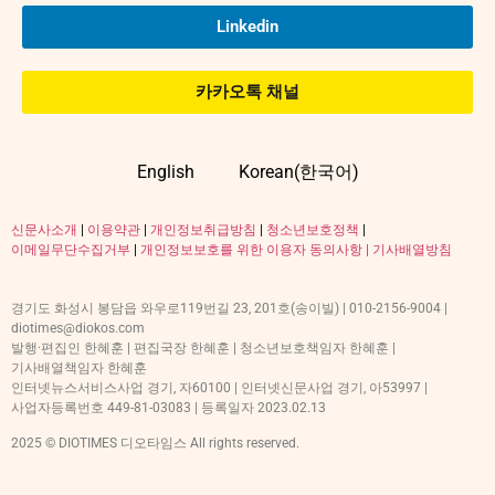
Linkedin
카카오톡 채널
English
Korean(한국어)
신문사소개
|
이용약관
|
개인정보취급방침
|
청소년보호정책
|
이메일무단수집거부
|
개인정보보호를 위한 이용자 동의사항 |
기사배열방침
경기도 화성시 봉담읍 와우로119번길 23, 201호(송이빌) | 010-2156-9004 |
diotimes@diokos.com
발행·편집인 한혜훈 | 편집국장 한혜훈 | 청소년보호책임자 한혜훈 |
기사배열책임자 한혜훈
인터넷뉴스서비스사업 경기, 자60100 | 인터넷신문사업 경기, 아53997 |
사업자등록번호 449-81-03083 | 등록일자 2023.02.13
2025 © DIOTIMES 디오타임스 All rights reserved.