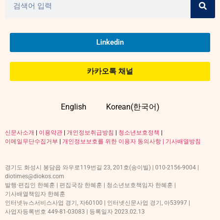
Linkedin
카카오톡 채널
English
Korean(한국어)
신문사소개
|
이용약관
|
개인정보취급방침
|
청소년보호정책
|
이메일무단수집거부
|
개인정보보호를 위한 이용자 동의사항 |
기사배열방침
경기도 화성시 봉담읍 와우로119번길 23, 201호(송이빌) | 010-2156-9004 |
diotimes@diokos.com
발행·편집인 한혜훈 | 편집국장 한혜훈 | 청소년보호책임자 한혜훈 |
기사배열책임자 한혜훈
인터넷뉴스서비스사업 경기, 자60100 | 인터넷신문사업 경기, 아53997 |
사업자등록번호 449-81-03083 | 등록일자 2023.02.13